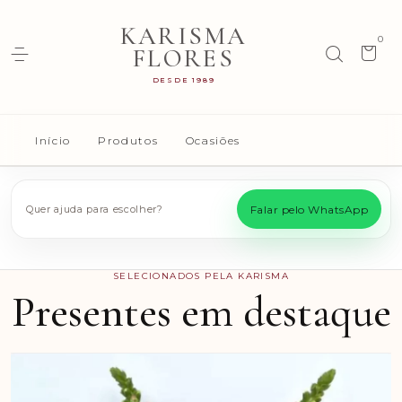
KARISMA
0
FLORES
DESDE 1989
Início
Produtos
Ocasiões
Quer ajuda para escolher?
Falar pelo WhatsApp
SELECIONADOS PELA KARISMA
Presentes em destaque