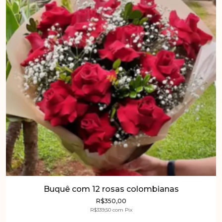
Buquê com 12 rosas colombianas
R$350,00
R$339,50
com
Pix