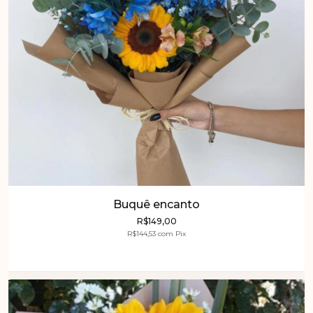
Buquê encanto
R$149,00
R$144,53
com
Pix