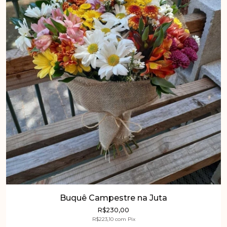
Buquê Campestre na Juta
R$230,00
R$223,10
com
Pix