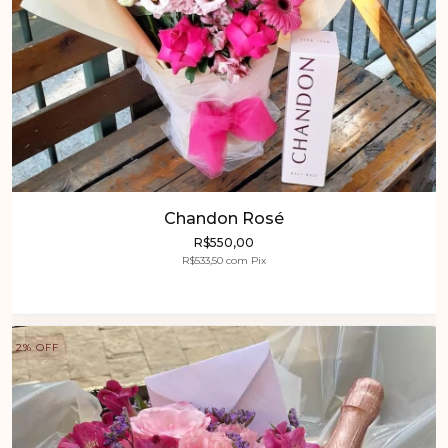
Chandon Rosé
R$550,00
R$533,50
com
Pix
2
%
OFF