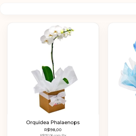
Orquidea Phalaenops
R$198,00
R$192,06
com
Pix