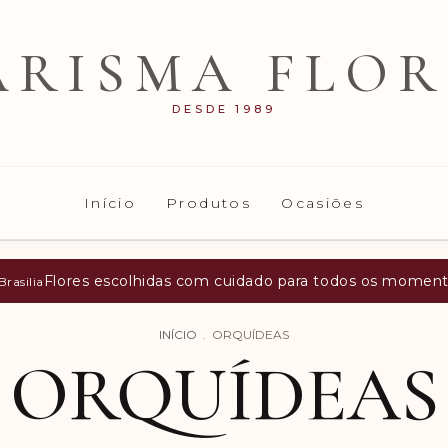
ARISMA FLOR
DESDE 1989
Início
Produtos
Ocasiões
Flores escolhidas com cuidado para todos os momen
rasilia
INÍCIO
.
ORQUÍDEAS
ORQUÍDEAS