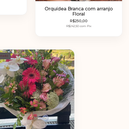
Orquídea Branca com arranjo
Floral
R$250,00
R$242,50
com
Pix
otado