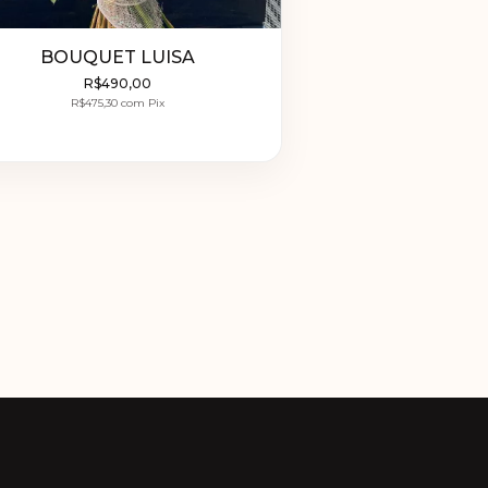
BOUQUET LUISA
R$490,00
R$475,30
com
Pix