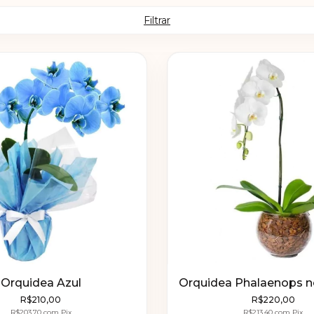
Filtrar
Orquidea Azul
Orquidea Phalaenops n
R$210,00
R$220,00
R$203,70
com
Pix
R$213,40
com
Pix