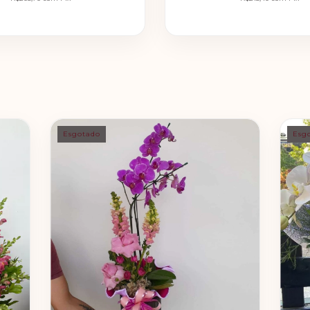
Esgotado
Esg