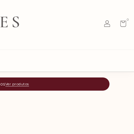
ES
0
tos
Ver produtos