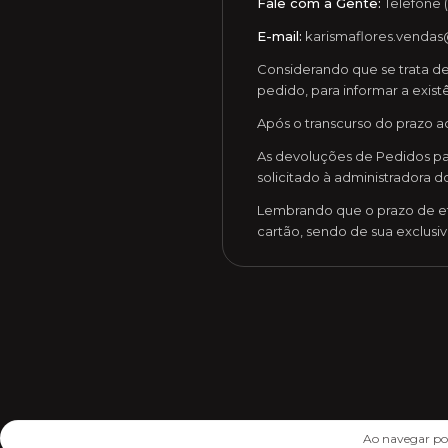
Fale com a Gente:
Telefone (
E-mail:
karismaflores.venda
Considerando que se trata de 
pedido, para informar a exist
Após o transcurso do prazo a
As devoluções de Pedidos pa
solicitado à administradora d
Lembrando que o prazo de ef
cartão, sendo de sua exclusi
Ao navegar por