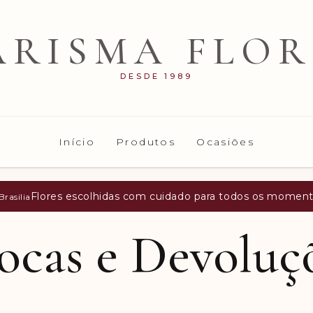
ARISMA FLOR
DESDE 1989
Início
Produtos
Ocasiões
Flores escolhidas com cuidado para todos os momen
rasilia
ocas e Devoluç