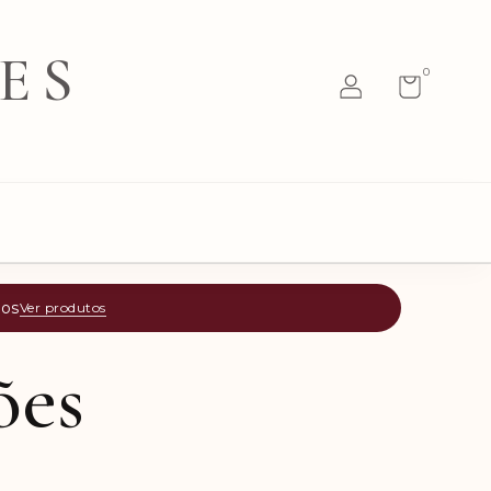
ES
0
tos
Ver produtos
ões