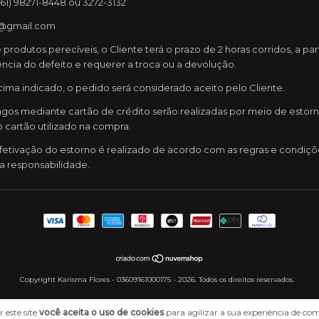
61) 98271-8448 ou 3272-3132
s@gmail.com
produtos perecíveis, o Cliente terá o prazo de 2 horas corridos, a p
ência do defeito e requerer a troca ou a devolução.
cima indicado, o pedido será considerado aceito pelo Cliente.
gos mediante cartão de crédito serão realizadas por meio de estorn
o cartão utilizado na compra.
etivação do estorno é realizado de acordo com as regras e condiçõ
va responsabilidade.
Copyright Karisma Flores - 03609161000175 - 2026. Todos os direitos reservados.
 este site
você aceita o uso de cookies
para agilizar a sua experiência de co