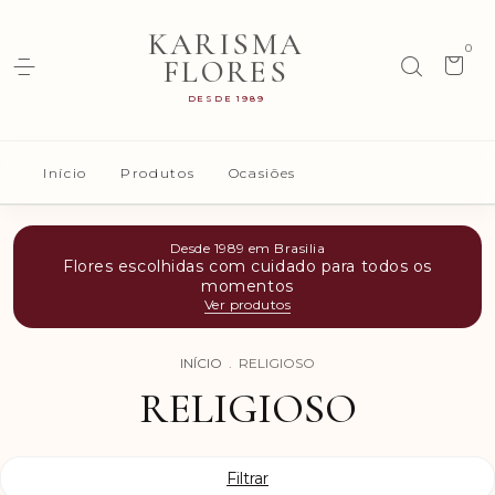
KARISMA
0
FLORES
DESDE 1989
Início
Produtos
Ocasiões
Desde 1989 em Brasilia
Flores escolhidas com cuidado para todos os
momentos
Ver produtos
INÍCIO
.
RELIGIOSO
RELIGIOSO
Filtrar