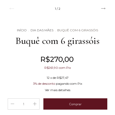
1
/
2
INÍCIO
.
DIA DAS MÃES
.
BUQUÊ COM 6 GIRASSÓIS
Buquê com 6 girassóis
R$270,00
R$261,90
com
Pix
12
x de
R$27,47
3% de desconto
pagando com Pix
Ver mais detalhes