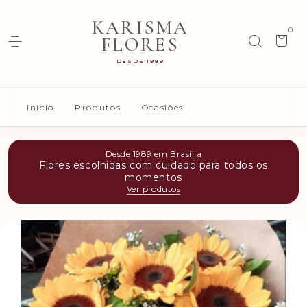
KARISMA
0
FLORES
DESDE 1989
Início
Produtos
Ocasiões
Desde 1989 em Brasilia
Flores escolhidas com cuidado para todos os
momentos
Ver produtos