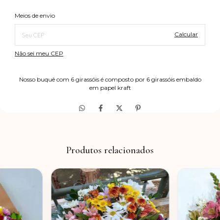
Alterar CEP
Entregas para o CEP:
Meios de envio
Calcular
Não sei meu CEP
Nosso buquê com 6 girassóis é composto por 6 girassóis embaldo
em papel kraft
Produtos relacionados