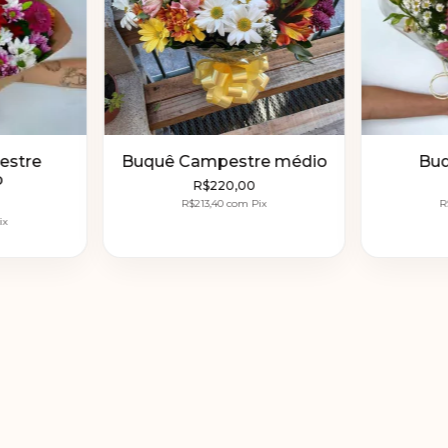
estre
Buquê Campestre médio
Buq
o
R$220,00
R$213,40
com
Pix
R
ix