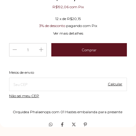
R$192,06
com
Pix
12
x de
R$20,15
3% de desconto
pagando com Pix
Ver mais detalhes
Alterar CEP
Entregas para o CEP:
Meios de envio
Calcular
Não sei meu CEP
Orquidea Phalaenops com 01 Hastes embalanda para presente