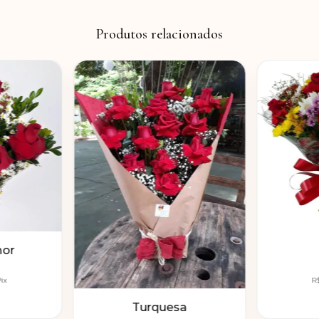
Produtos relacionados
mor
ix
R
Turquesa