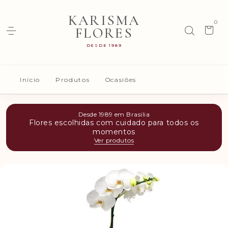
KARISMA
0
FLORES
DESDE 1989
Início
Produtos
Ocasiões
Desde 1989 em Brasilia
Flores escolhidas com cuidado para todos os
momentos
Ver produtos