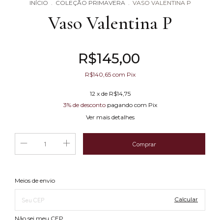
INÍCIO
.
COLEÇÃO PRIMAVERA
.
VASO VALENTINA P
Vaso Valentina P
R$145,00
R$140,65
com
Pix
12
x de
R$14,75
3% de desconto
pagando com Pix
Ver mais detalhes
Alterar CEP
Entregas para o CEP:
Meios de envio
Calcular
Não sei meu CEP