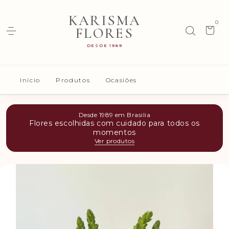
KARISMA
0
FLORES
DESDE 1989
Início
Produtos
Ocasiões
Desde 1989 em Brasilia
Flores escolhidas com cuidado para todos os
momentos
Ver produtos