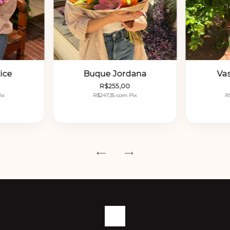
ice
Buque Jordana
Vas
R$255,00
ix
R$247,35
com
Pix
R