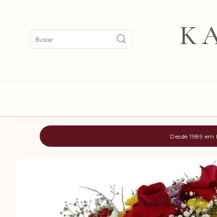
K
Desde 1989 em B