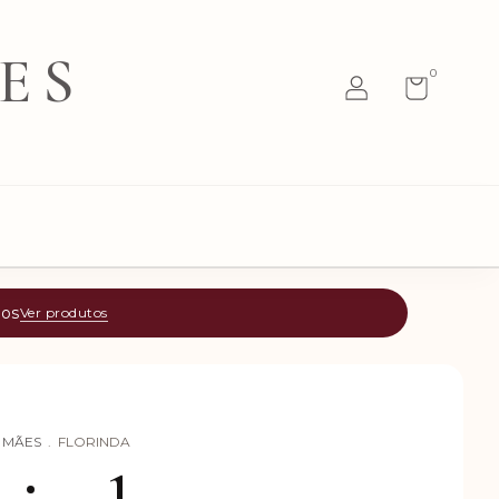
ES
0
tos
Ver produtos
S MÃES
.
FLORINDA