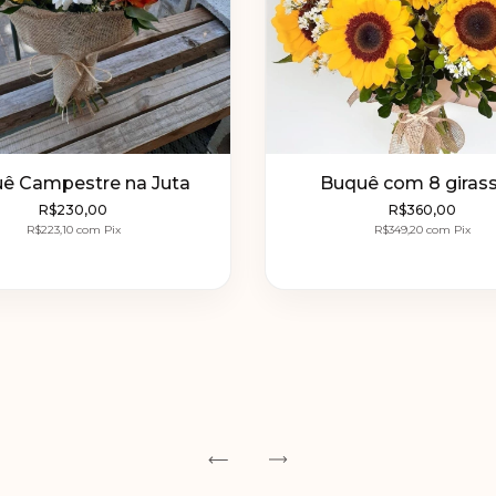
ê Campestre na Juta
Buquê com 8 girass
R$230,00
R$360,00
R$223,10
com
Pix
R$349,20
com
Pix