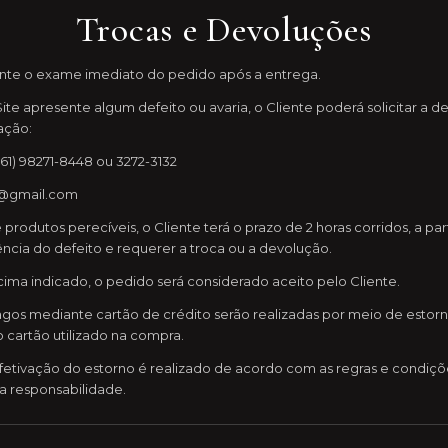
Trocas e Devoluções
nte o exame imediato do pedido após a entrega.
te apresente algum defeito ou avaria, o Cliente poderá solicitar a d
ação:
61) 98271-8448 ou 3272-3132
s@gmail.com
produtos perecíveis, o Cliente terá o prazo de 2 horas corridos, a p
ência do defeito e requerer a troca ou a devolução.
cima indicado, o pedido será considerado aceito pelo Cliente.
gos mediante cartão de crédito serão realizadas por meio de estorn
o cartão utilizado na compra.
etivação do estorno é realizado de acordo com as regras e condiçõ
va responsabilidade.