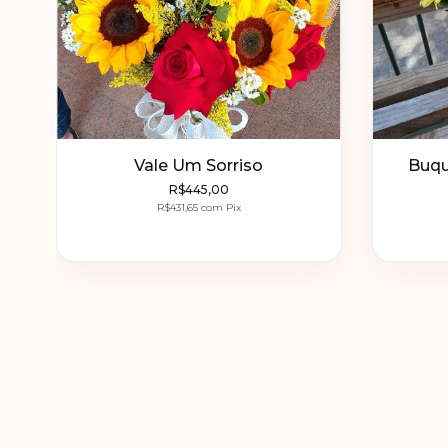
Vale Um Sorriso
Buqu
R$445,00
R$431,65
com
Pix