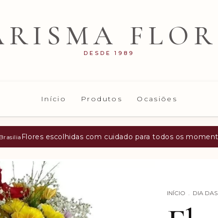
ARISMA FLOR
DESDE 1989
Início
Produtos
Ocasiões
Flores escolhidas com cuidado para todos os momen
rasilia
INÍCIO
.
DIA DA