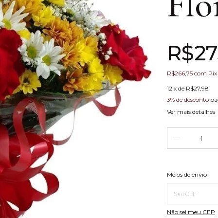
Flo
R$27
R$266,75
com
Pix
12
x de
R$27,98
3% de desconto
pa
Ver mais detalhes
Entregas para o 
Meios de envio
Não sei meu CEP