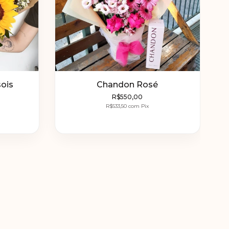
ois
Chandon Rosé
R$550,00
R$533,50
com
Pix